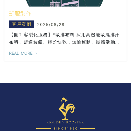
班服製作
客戶案例
2025/08/28
【圓T 客製化服務】*吸排布料 採用高機能吸濕排汗
布料，舒適透氣、輕盈快乾，無論運動、團體活動或
品牌形象服飾，都是最佳選擇。*棉質布料 180克26
READ MORE
支紗緊密賽洛紡頂級精梳棉T恤訂製流程簡單：1️⃣ 先
挑選您喜愛的顏色。2️⃣ 提供設計圖與預計印刷位
置。3️⃣ 告知需求數量，我們將依據設計與數量為您
提供專屬報價。 各色圓Ｔ挑選 讓您的團隊服、活
動服或宣傳服更具特色，打造專屬於您的獨一無二！