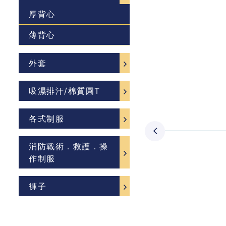
厚背心
薄背心
外套
吸濕排汗/棉質圓T
各式制服
消防戰術．救護．操
作制服
褲子